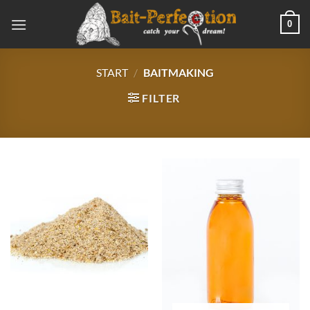
Zum
0
Inhalt
springen
START
/
BAITMAKING
FILTER