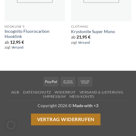
HOOKLINE´S
CLOTHING
Incognito Fluorocarbon
Krystonite Super Mono
Hooklink
ab
21,95
€
ab
12,95
€
zzgl.
Versand
zzgl.
Versand
PayPal
Bank
Cash
Transfer
on
AGB
DATENSCHUTZ
WIDERRUF
VERSAND & LIEFERUNG
Pickup
IMPRESSUM
MEIN KONTO
Copyright 2026 ©
Made with <3
VERTRAG WIDERRUFEN