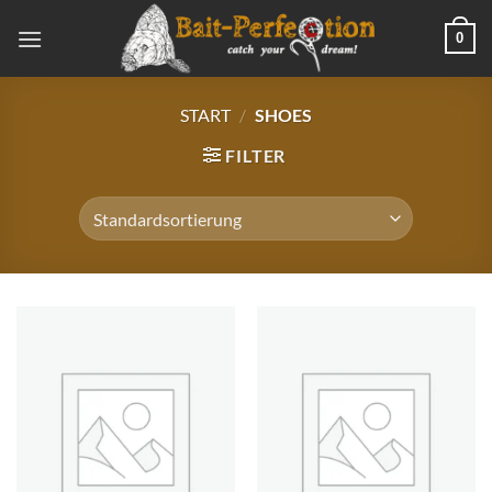
Zum
0
Inhalt
springen
START
/
SHOES
FILTER