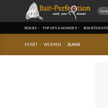
Zum
Inhalt
Suchen
nach:
springen
BOILIES
POP UP’S & HOOKER’S
BOILIETEIG/ST
START
/
WOMEN
/
JEANS