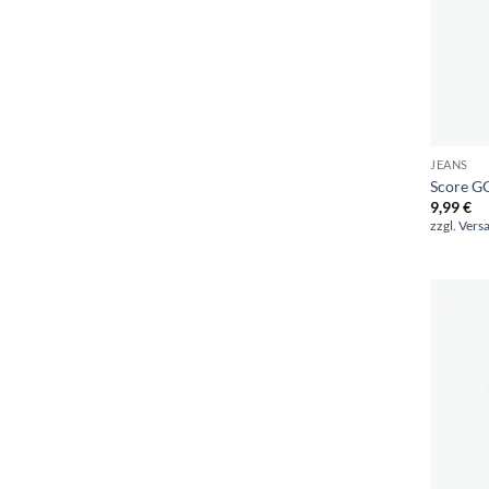
JEANS
Score G
9,99
€
zzgl.
Vers