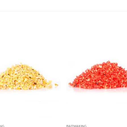
ING
BAITMAKING