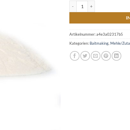
Magermilchpulver 25kg Menge
I
Artikelnummer:
a4e3a02317b5
Kategorien:
Baitmaking
,
Mehle/Zuta