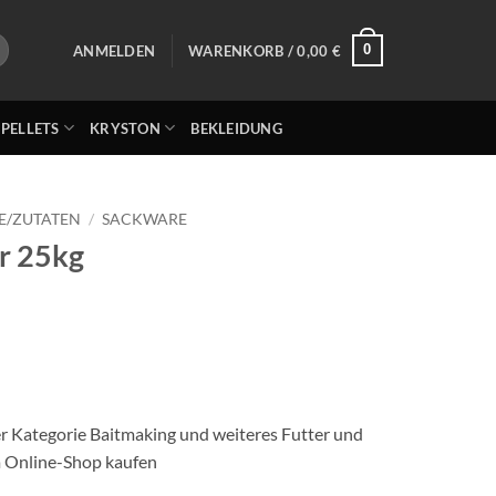
0
ANMELDEN
WARENKORB /
0,00
€
 PELLETS
KRYSTON
BEKLEIDUNG
E/ZUTATEN
/
SACKWARE
r 25kg
r Kategorie Baitmaking und weiteres Futter und
m Online-Shop kaufen