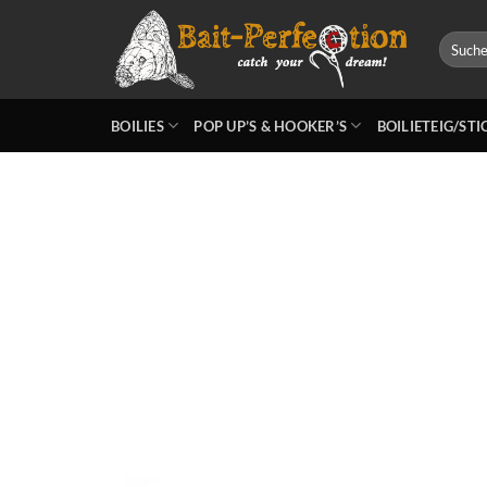
Zum
Inhalt
Suchen
nach:
springen
BOILIES
POP UP’S & HOOKER’S
BOILIETEIG/ST