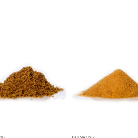
ING
BAITMAKING