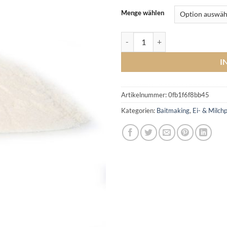
Menge wählen
Magermilchpulver Menge
I
Artikelnummer:
0fb1f6f8bb45
Kategorien:
Baitmaking
,
Ei- & Milch