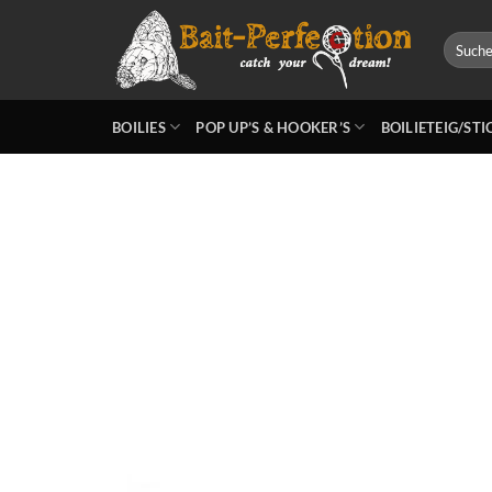
Zum
Inhalt
Suchen
nach:
springen
BOILIES
POP UP’S & HOOKER’S
BOILIETEIG/ST