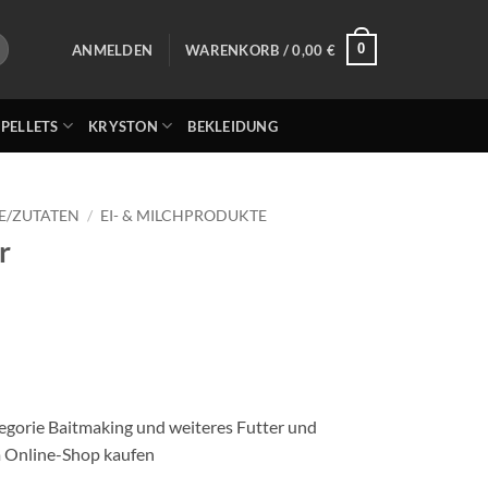
0
ANMELDEN
WARENKORB /
0,00
€
 PELLETS
KRYSTON
BEKLEIDUNG
E/ZUTATEN
/
EI- & MILCHPRODUKTE
r
egorie Baitmaking und weiteres Futter und
m Online-Shop kaufen