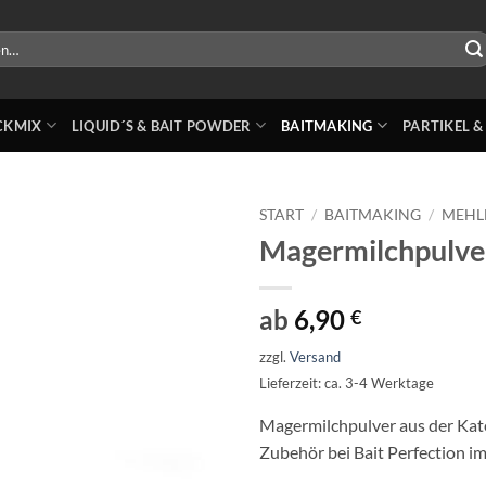
ICKMIX
LIQUID´S & BAIT POWDER
BAITMAKING
PARTIKEL &
START
/
BAITMAKING
/
MEHL
Magermilchpulve
ab
6,90
€
zzgl.
Versand
Lieferzeit: ca. 3-4 Werktage
Magermilchpulver aus der Kat
Zubehör bei Bait Perfection i