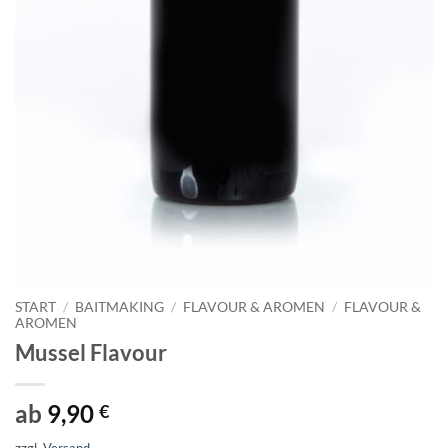
START
/
BAITMAKING
/
FLAVOUR & AROMEN
/
FLAVOUR &
AROMEN
Mussel Flavour
ab
9,90
€
zzgl.
Versand