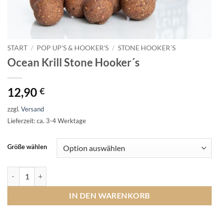
START
/
POP UP'S & HOOKER'S
/
STONE HOOKER´S
Ocean Krill Stone Hooker´s
12,90
€
zzgl.
Versand
Lieferzeit: ca. 3-4 Werktage
Größe wählen
Ocean Krill Stone Hooker´s Menge
IN DEN WARENKORB