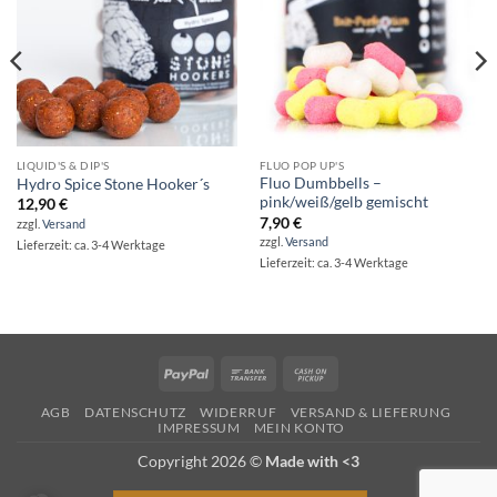
LIQUID'S & DIP'S
FLUO POP UP'S
Fluo Dumbbells –
Hydro Spice Stone Hooker´s
pink/weiß/gelb gemischt
12,90
€
7,90
€
zzgl.
Versand
zzgl.
Versand
Lieferzeit: ca. 3-4 Werktage
Lieferzeit: ca. 3-4 Werktage
PayPal
Bank
Cash
Transfer
on
AGB
DATENSCHUTZ
WIDERRUF
VERSAND & LIEFERUNG
Pickup
IMPRESSUM
MEIN KONTO
Copyright 2026 ©
Made with <3