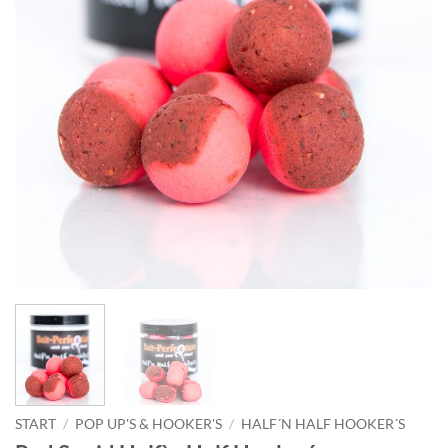
START
/
POP UP'S & HOOKER'S
/
HALF´N HALF HOOKER´S