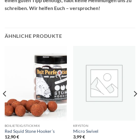
einen guten Tipp benötigt, habt keine Hemmungen uns zu
schreiben. Wir helfen Euch – versprochen!
ÄHNLICHE PRODUKTE
BOILIETEIG/STICKMIX
KRYSTON
Red Squid Stone Hooker´s
Micro Swivel
12,90
€
3,99
€