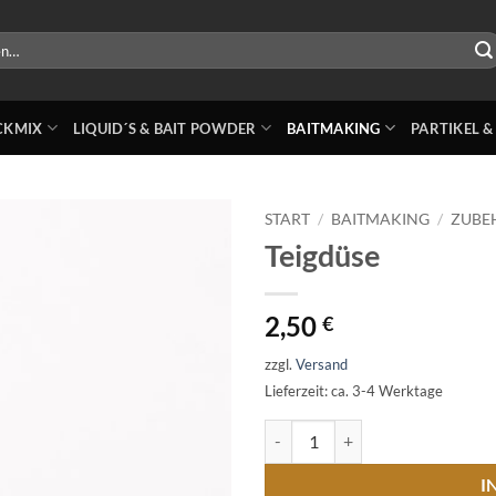
ICKMIX
LIQUID´S & BAIT POWDER
BAITMAKING
PARTIKEL &
START
/
BAITMAKING
/
ZUBE
Teigdüse
2,50
€
zzgl.
Versand
Lieferzeit: ca. 3-4 Werktage
Teigdüse Menge
I