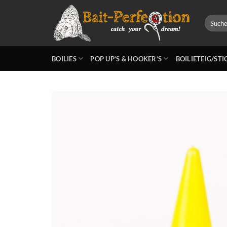
Zum
Inhalt
Suchen
nach:
springen
BOILIES
POP UP’S & HOOKER’S
BOILIETEIG/ST