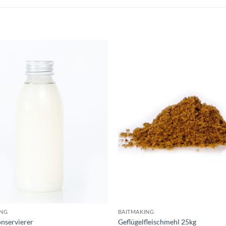
ING
BAITMAKING
onservierer
Geflügelfleischmehl 25kg