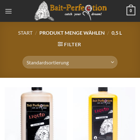
Zum
0
Inhalt
springen
START
/
PRODUKT MENGE WÄHLEN
/
0,5 L
FILTER