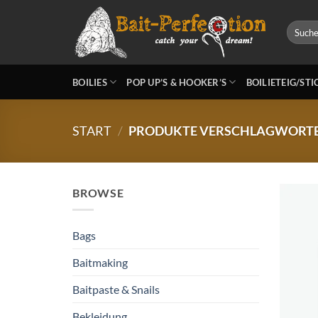
Zum
Inhalt
Suchen
nach:
springen
BOILIES
POP UP’S & HOOKER’S
BOILIETEIG/ST
START
/
PRODUKTE VERSCHLAGWORTET 
BROWSE
Bags
Baitmaking
Baitpaste & Snails
Bekleidung