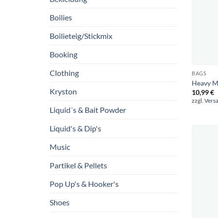
Boilies
Boilieteig/Stickmix
Booking
Clothing
BAGS
Heavy M
Kryston
10,99
€
zzgl.
Vers
Liquid´s & Bait Powder
Liquid's & Dip's
Music
Partikel & Pellets
Pop Up's & Hooker's
Shoes